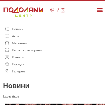
Skip
to
content
Новини
Акції
Магазини
Кафе та ресторани
Розваги
Послуги
Галерея
Новини
Події
Акції