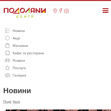
Skip
to
content
Новини
Акції
Магазини
Кафе та ресторани
Розваги
Послуги
Галерея
Новини
Події
Акції