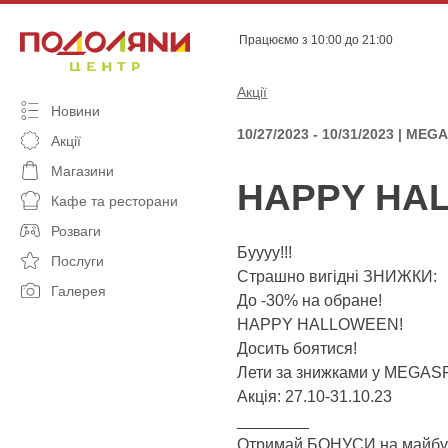
Skip
to
Працюємо з 10:00 до 21:00
content
Акції
Новини
10/27/2023 - 10/31/2023 | ME
Акції
Магазини
HAPPY HA
Кафе та ресторани
Розваги
Буууу!!!
Послуги
Страшно вигідні ЗНИЖКИ:
Галерея
До -30% на обране!
HAPPY HALLOWEEN!
Досить боятися!
Лети за знижками у MEGAS
Акція: 27.10-31.10.23
________
Отримай БОНУСИ на майбут