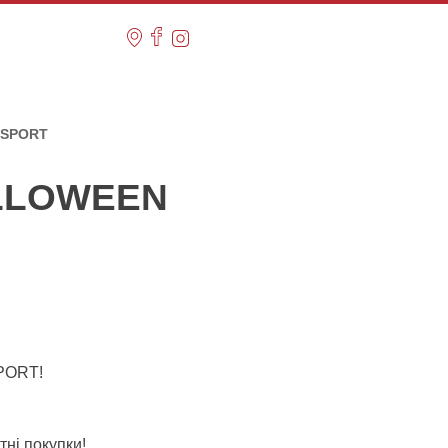
GASPORT
LLOWEEN
PORT!
ні покупки!