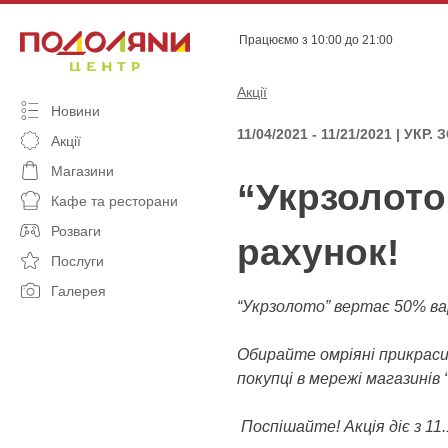
Skip
to
Працюємо з 10:00 до 21:00
content
Акції
Новини
11/04/2021 - 11/21/2021 | УКР
Акції
Магазини
“Укрзолото
Кафе та ресторани
Розваги
рахунок!
Послуги
Галерея
“Укрзолото” вертає 50% ва
Обирайте омріяні прикраси
покупці в мережі магазинів
Поспішайте! Акція діє з 11.