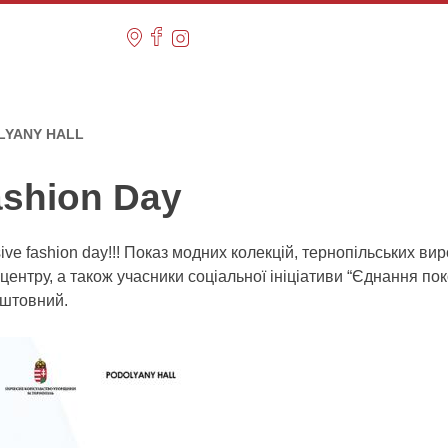
DOLYANY HALL
ashion Day
ive fashion day!!! Показ модних колекцій, тернопільських вир
ентру, а також учасники соціальної ініціативи “Єднання поко
оштовний.