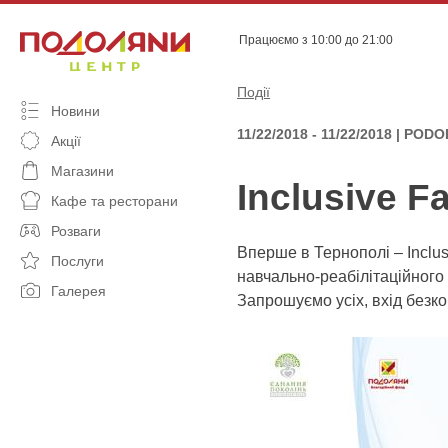
Skip
to
Працюємо з 10:00 до 21:00
content
Події
Новини
11/22/2018 - 11/22/2018 | PO
Акції
Магазини
Inclusive F
Кафе та ресторани
Розваги
Вперше в Тернополі – Inclus
Послуги
навчально-реабілітаційного ц
Галерея
Запрошуємо усіх, вхід безк