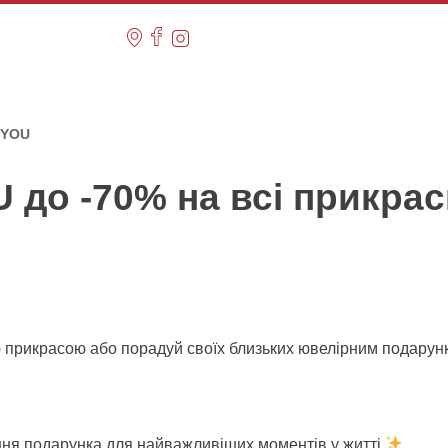
E YOU
 до -70% на всі прикра
 прикрасою або порадуй своїх близьких ювелірним подарун
ня подарунка для найважливіших моментів у житті