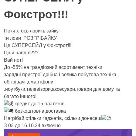
Фокстрот!!!
Поки хтось ловить зайку
ти лови РОЗГРІБАЙКУ
Це СУПЕРСЕЙЛ у Фокстрот!!!
Ціни навпіл???
Вай нот!
До -55% на грандіозний асортимент техніки
зарядні пристрої дрібна і велика побутова техніка ,
обігрівачі
,
смартфони
,
ноутбуки
,
телевізори
,
аксесуари
,
товари для дому та
багато іншого!
кредит до 15 платежів
безкоштовна доставка
Нагрібай стільки ґаджетів, скільки донесеш
З 03 до 16.10.24 включно