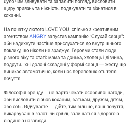
було чим здивувати та запалити погляд, висловити
щиру приязнь та ніжність, подякувати та зізнатися в
коханні.
На початку лютого LOVE YOU спільно з креативним
агентством
ANGRY
запустив кампанію “Слухай серце”:
аби надихнути частіше прислухатися до внутрішнього
поклику, що ніколи не зраджує. Героями стали люди
різного віку та статі: мама та донька, хлопець і дівчина,
подруги. Їхні долоні складені у формі серця — жесту, що
виникає автоматично, коли нас переповнюють теплі
почуття.
Філософія бренду – не варто чекати особливої нагоди,
аби висловити любов коханим, батькам, друзям, дітям,
або собі. Відчуваєте — дійте, тим більше, ваші почуття,
викарбувані в золоті чи сріблі, залишаться з дорогою
людиною назавжди.