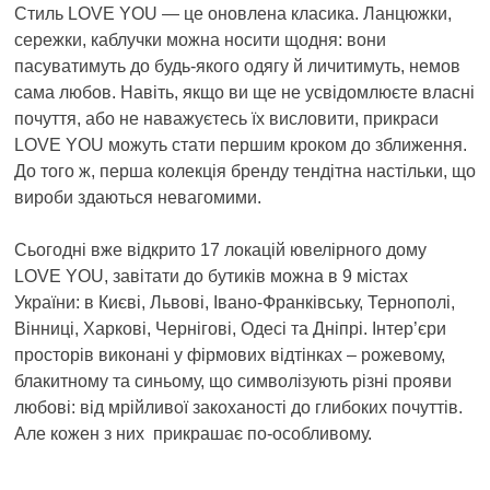
Стиль LOVE YOU — це оновлена класика. Ланцюжки,
сережки, каблучки можна носити щодня: вони
пасуватимуть до будь-якого одягу й личитимуть, немов
сама любов. Навіть, якщо ви ще не усвідомлюєте власні
почуття, або не наважуєтесь їх висловити, прикраси
LOVE YOU можуть стати першим кроком до зближення.
До того ж, перша колекція бренду тендітна настільки, що
вироби здаються невагомими.
Сьогодні вже відкрито 17 локацій ювелірного дому
LOVE YOU, завітати до бутиків можна в 9 містах
України: в Києві, Львові, Івано-Франківську, Тернополі,
Вінниці, Харкові, Чернігові, Одесі та Дніпрі. Інтер’єри
просторів виконані у фірмових відтінках – рожевому,
блакитному та синьому, що символізують різні прояви
любові: від мрійливої закоханості до глибоких почуттів.
Але кожен з них прикрашає по-особливому.