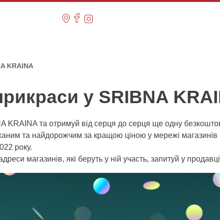
BNA KRAINA
 прикраси у SRIBNA KRA
NA KRAINA та отримуй від серця до серця ще одну безкошто
ханим та найдорожчим за кращою ціною у мережі магазинів 
022 року.
адреси магазинів, які беруть у ній участь, запитуй у продавц