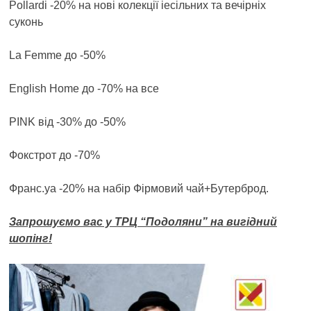
Pollardi -20% на нові колекції іесільних та вечірніх
суконь
La Femme до -50%
English Home до -70% на все
PINK від -30% до -50%
Фокстрот до -70%
Франс.уа -20% на набір Фірмовий чай+Бутерброд.
Запрошуємо вас у ТРЦ “Подоляни” на вигідний
шопінг!