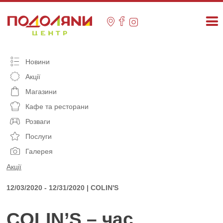
Skip
to
content
Новини
Акції
Магазини
Кафе та ресторани
Розваги
Послуги
Галерея
Акції
12/03/2020 - 12/31/2020 | COLIN'S
COLIN’S – час