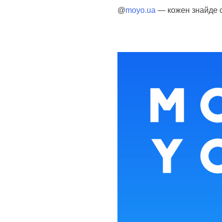
@
moyo.ua
— кожен знайде 