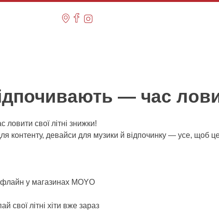
ідпочивають — час ловит
 ловити свої літні знижки!
для контенту, девайси для музики й відпочинку — усе, щоб ц
офлайн у магазинах MOYO
й свої літні хіти вже зараз