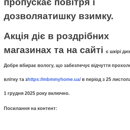
пропускає повітря і
дозволяатишку взимку.
Акція діє в роздрібних
магазинах та на сайті
є шкірі ди
Добре вбирає вологу, що забезпечує відчуття прохол
влітку та з
https://mbmmyhome.ua/
в період з 25 листоп
1 грудня 2025 року включно.
Посилання на контент: