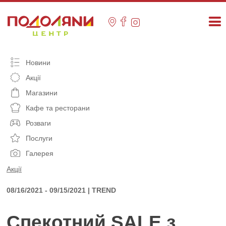
Skip
to
content
Новини
Акції
Магазини
Кафе та ресторани
Розваги
Послуги
Галерея
Акції
08/16/2021 - 09/15/2021 | TREND
Спекотний SALE з