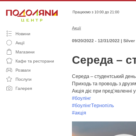
Skip
to
Працюємо з 10:00 до 21:00
content
Акції
Новини
09/20/2022 - 12/31/2022 | Silver
Акції
Магазини
Середа – с
Кафе та ресторани
Розваги
Середа – студентський день
Послуги
Приходь та проводь з друзя
Галерея
Акція діє при пред’явленні у
#боулінг
#боулінгТернопіль
#акція