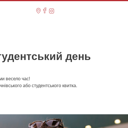
тудентський день
ми весело час!
чнівського або студентського квитка.