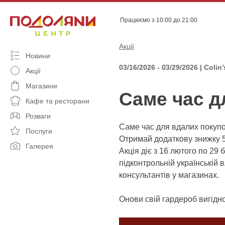
Skip
to
Працюємо з 10:00 до 21:00
content
Акції
Новини
03/16/2026 - 03/29/2026 | Colin’
Акції
Магазини
Саме час дл
Кафе та ресторани
Розваги
Саме час для вдалих покупок
Послуги
Отримай додаткову знижку 50
Галерея
Акція діє з 16 лютого по 29
підконтрольній українській 
консультантів у магазинах.
Онови свій гардероб вигідно