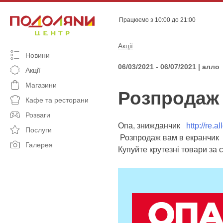
Skip
to
Працюємо з 10:00 до 21:00
content
Акції
Новини
06/03/2021 - 06/07/2021 | алло
Акції
Магазини
Розпродаж 
Кафе та ресторани
Розваги
Опа, знижданчик
http://re.a
Послуги
Розпродаж вам в екранчик
Галерея
Купуйте крутезні товари за