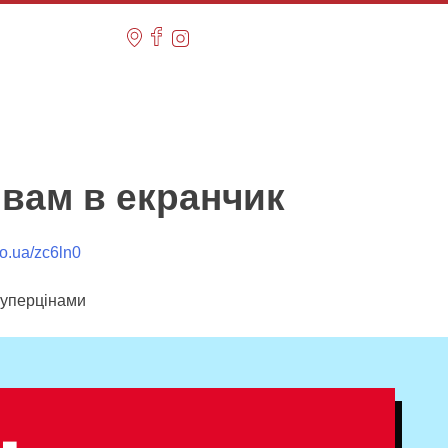
вам в екранчик
llo.ua/zc6ln0
 суперцінами