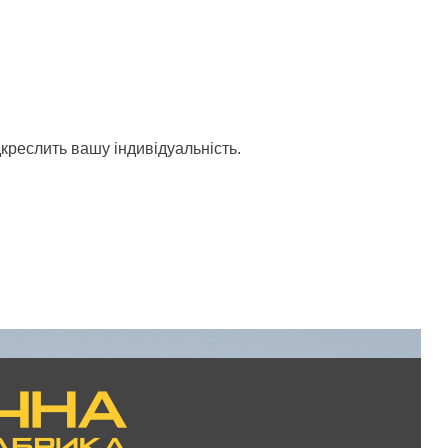
V
дкреслить вашу індивідуальність.