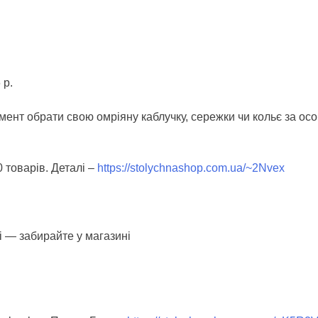
 р.
ент обрати свою омріяну каблучку, сережки чи кольє за ос
0 товарів. Деталі –
https://stolychnashop.com.ua/~2Nvex
 — забирайте у магазині