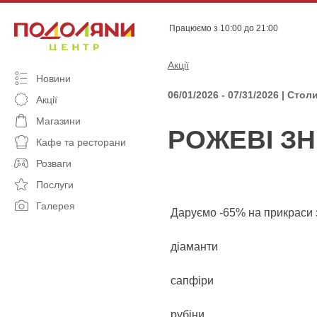
Skip
to
Працюємо з 10:00 до 21:00
content
Акції
Новини
06/01/2026 - 07/31/2026 | Ст
Акції
Магазини
РОЖЕВІ ЗН
Кафе та ресторани
Розваги
Послуги
Галерея
Даруємо -65% на прикраси 
діаманти
сапфіри
рубіни