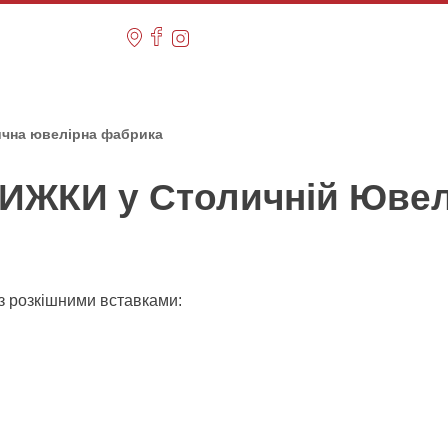
олична ювелірна фабрика
ИЖКИ у Столичній Ювел
з розкішними вставками: