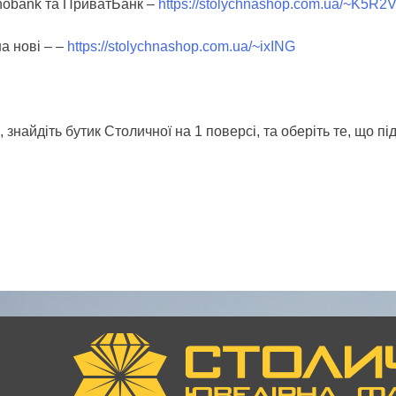
nobank та ПриватБанк –
https://stolychnashop.com.ua/~K5R2
а нові – –
https://stolychnashop.com.ua/~ixING
знайдіть бутик Столичної на 1 поверсі, та оберіть те, що пі