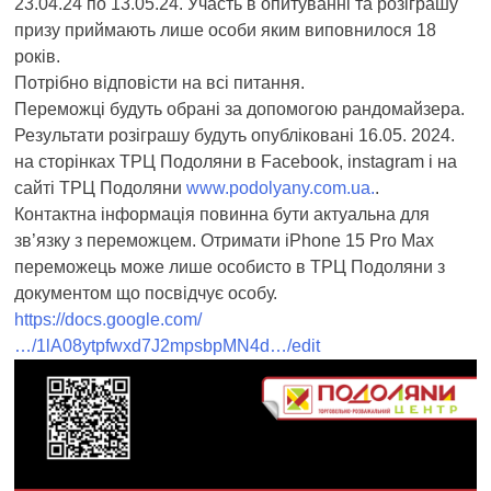
23.04.24 по 13.05.24. Участь в опитуванні та розіграшу
призу приймають лише особи яким виповнилося 18
років.
Потрібно відповісти на всі питання.
Переможці будуть обрані за допомогою рандомайзера.
Результати розіграшу будуть опубліковані 16.05. 2024.
на сторінках ТРЦ Подоляни в Facebook, instagram і на
сайті ТРЦ Подоляни
www.podolyany.com.ua.
.
Контактна інформація повинна бути актуальна для
зв’язку з переможцем. Отримати iPhone 15 Pro Max
переможець може лише особисто в ТРЦ Подоляни з
документом що посвідчує особу.
https://docs.google.com/
…/1lA08ytpfwxd7J2mpsbpMN4d…/edit