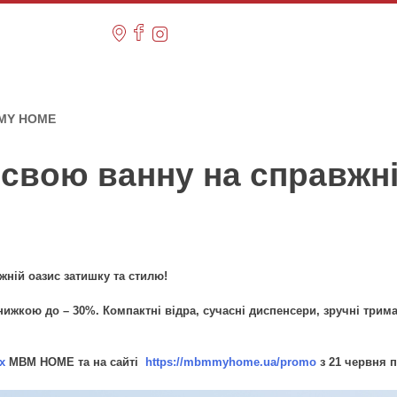
M MY HOME
свою ванну на справжні
ній оазис затишку та стилю!
нижкою до – 30%. Компактні відра, сучасні диспенсери, зручні трима
х
МВМ HOME та на сайті
https://mbmmyhome.ua/promo
з 21 червня п