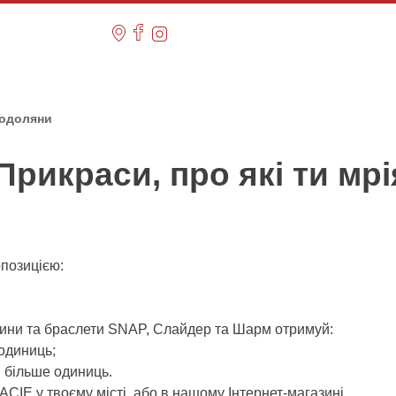
 Подоляни
Прикраси, про які ти мр
опозицією:
тини та браслети SNAP, Слайдер та Шарм отримуй:
 одиниць;
і більше одиниць.
IE у твоєму місті, або в нашому Інтернет-магазині