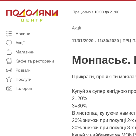
Skip
to
Працюємо з 10:00 до 21:00
content
Акції
Новини
11/01/2020 - 11/30/2020 | ТРЦ
Акції
Магазини
Монпасьє. 
Кафе та ресторани
Розваги
Прикраси, про які ти мріяла!
Послуги
Галерея
Купуй за супер вигідною пр
2=20%
3=30%
В листопаді купуючи намис
20% знижки при покупці 2-х
30% знижки при покупці 3-х 
Купуй у найближчому MONPAC