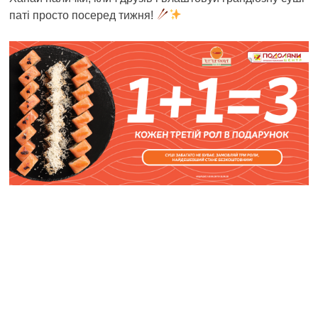
паті просто посеред тижня!