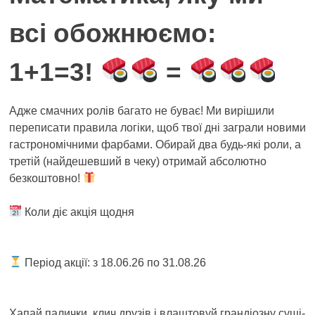
всі обожнюємо:
1+1=3!
=
Адже смачних ролів багато не буває! Ми вирішили
переписати правила логіки, щоб твої дні заграли новими
гастрономічними фарбами. Обирай два будь-які роли, а
третій (найдешевший в чеку) отримай абсолютно
безкоштовно!
Коли діє акція щодня
Період акції: з 18.06.26 по 31.08.26
Хапай палички, клич друзів і влаштовуй грандіозну суші-