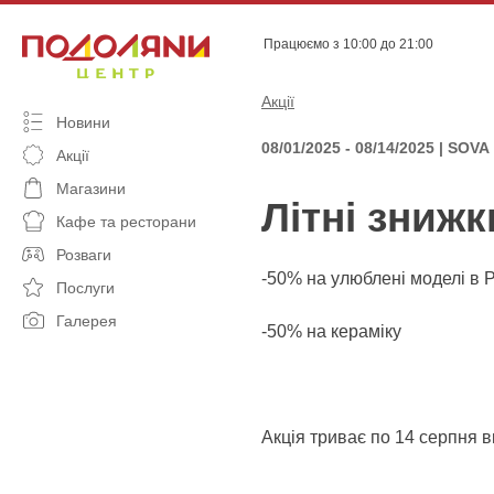
Skip
to
Працюємо з 10:00 до 21:00
content
Акції
Новини
08/01/2025 - 08/14/2025 | SOVA
Акції
Магазини
Літні зниж
Кафе та ресторани
Розваги
-50% на улюблені моделі в P
Послуги
Галерея
-50% на кераміку
Акція триває по 14 серпня 