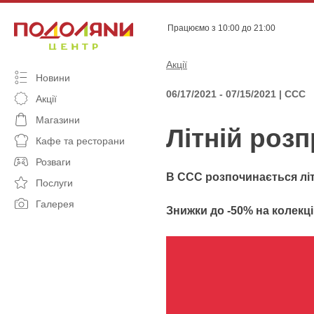
Skip
to
Працюємо з 10:00 до 21:00
content
Акції
Новини
06/17/2021 - 07/15/2021 | ССС
Акції
Магазини
Літній роз
Кафе та ресторани
Розваги
В ССС розпочинається літ
Послуги
Галерея
Знижки до -50% на колекці