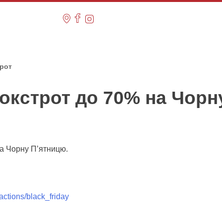
трот
окстрот до 70% на Чорн
!
на Чорну П’ятницю.
actions/black_friday