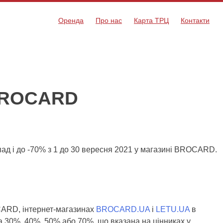
Оренда
Про нас
Карта ТРЦ
Контакти
 BROCARD
опад і до -70% з 1 до 30 вересня 2021 у магазині BROCARD.
OCARD, інтернет-магазинах
BROCARD.UA
і
LETU.UA
в
ка 30%, 40%, 50% або 70%, що вказана на цінниках у