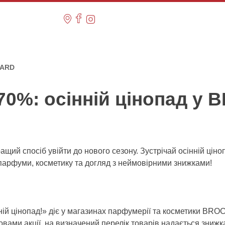
CARD
70%: осінній цінопад у
ащий спосіб увійти до нового сезону. Зустрічай осінній цін
парфуми, косметику та догляд з неймовірними знижками!
ній цінопад!» діє у магазинах парфумерії та косметики BR
мовами акції, на визначений перелік товарів надається зниж