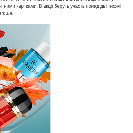
онтними картками. В акції беруть участь понад дві тисячі
ard.ua.