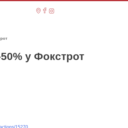
трот
-50% у Фокстрот
/actions/15270