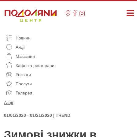
Skip
to
content
Новини
Акції
Магазини
Кафе та ресторани
Розваги
Послуги
Галерея
Акції
01/01/2020 - 01/21/2020 | TREND
Зимові знижки в