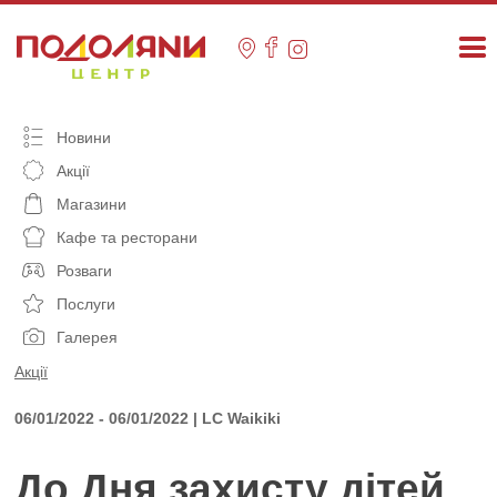
Skip
to
content
Новини
Акції
Магазини
Кафе та ресторани
Розваги
Послуги
Галерея
Акції
06/01/2022 - 06/01/2022 | LC Waikikі
До Дня захисту дітей