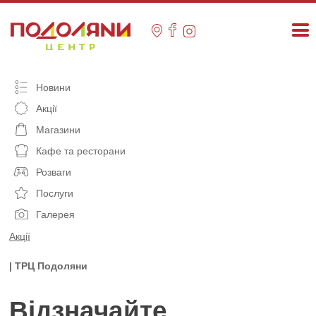
Skip
to
content
Новини
Акції
Магазини
Кафе та ресторани
Розваги
Послуги
Галерея
Акції
| ТРЦ Подоляни
Відзначайте