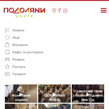
Skip
to
content
Новини
Акції
Магазини
Кафе та ресторани
Розваги
Послуги
Галерея
Студентський турнір
Молитовний
СВОЮ УКРАЇНУ
з боулінгу Подоляни
сніданок
ЛЮБІТЬ
Silver Cup