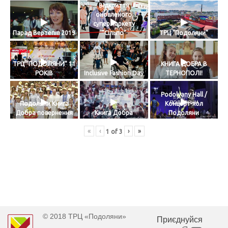
Відкриття
оновленого
супермаркету
Парад Вертепів 2019
"Сільпо"
ТРЦ "Подоляни"
ТРЦ "ПОДОЛЯНИ" 11
КНИГА ДОБРА В
РОКІВ
Inclusive Fashion Day
ТЕРНОПОЛІ!
Podolyany Hall /
Подоляни Книга
Концерт-хол
Добра повернення
Книга Добра
Подоляни
«
‹
›
»
1
of
3
© 2018 ТРЦ «Подоляни»
Приєднуйся