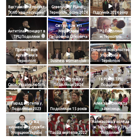
Виставковий проєкт
Greening of Planet_
"Хліб наш насущний"
Тернопіль_осінь 2024
Підсумки 2024 року
Світлій пам'яті
Антитіла - концерт в
Мирослава
ТРЦ Подоляни,
ТРЦ Подоляни
Петровича Отковича
м.Тернопіль
Презентація
Почесне консульство
Аргентини в
Угорщини в
Тернополі
business woman club
Тернополі
Парад вертепів у
16 РОКІВ ТРЦ
Свою Україну любіть
Подолянах 2024
Подоляни!
Парад вертепів у
Алея захисників та
Подолянах 2023
Подолянам 15 років
захисниць
Допомога від
Наймасовіша коляда
екуменічної служби
м.Тернополя у ТРЦ
Угорщини Україні
Парад вертепів 2022
"Подоляни"