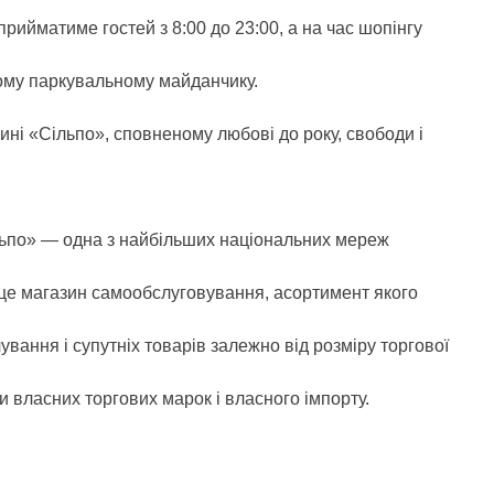
рийматиме гостей з 8:00 до 23:00, а на час шопінгу
ому паркувальному майданчику.
ині «Сільпо», сповненому любові до року, свободи і
ьпо» — одна з найбільших національних мереж
це магазин самообслуговування, асортимент якого
вання і супутніх товарів залежно від розміру торгової
ри власних торгових марок і власного імпорту.