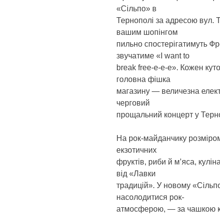
«Сільпо» в
Тернополі за адресою вул. Т
вашим шопінгом
пильно спостерігатимуть Фред
звучатиме «I want to
break free-e-e-e». Кожен кут
головна фішка
магазину — величезна елект
черговий
прощальний концерт у Терн
На рок-майданчику розміром 
екзотичних
фруктів, риби й м’яса, кулін
від «Лавки
традицій». У новому «Сіль
насолодитися рок-
атмосферою, — за чашкою кав