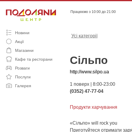
Skip
to
Працюємо з 10:00 до 21:00
content
Новини
Усі категорії
Акції
Магазини
Сільпо
Кафе та ресторани
Розваги
http://www.silpo.ua
Послуги
1 поверх | 8:00-23:00
Галерея
(0352) 47-77-04
Продукти харчування
«Сільпо» will rock you
Приготуйтеся отримати заря