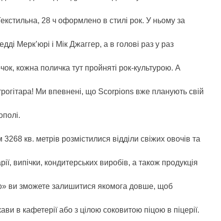
екстильна, 28 ч оформлено в стилі рок. У ньому за
ді Мерк’юрі і Мік Джаггер, а в голові раз у раз
очок, кожна поличка тут пройняті рок-культурою. А
рогітара! Ми впевнені, що Scorpions вже планують свій
ополі.
3268 кв. метрів розмістилися відділи свіжих овочів та
арії, випічки, кондитерських виробів, а також продукція
по» ви зможете залишитися якомога довше, щоб
и в кафетерії або з цілою соковитою піцою в піцерії.