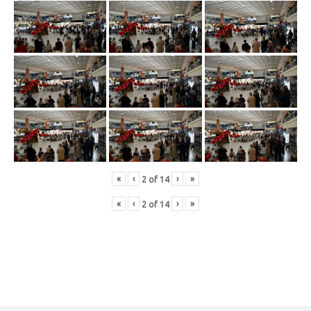
«
‹
›
»
2
of
14
«
‹
›
»
2
of
14