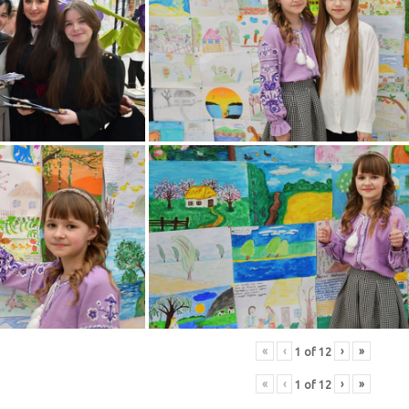
«
‹
›
»
1
of
12
«
‹
›
»
1
of
12