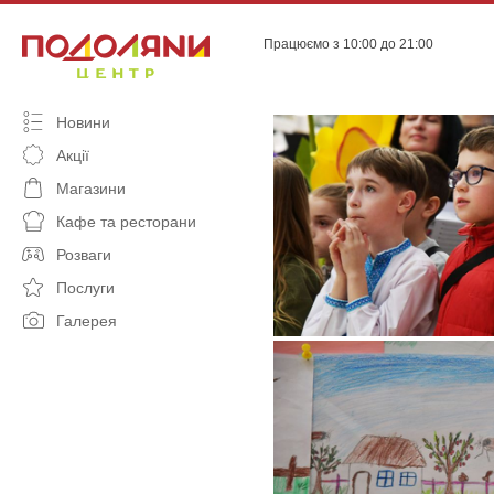
Skip
to
Працюємо з 10:00 до 21:00
content
Новини
Акції
Магазини
Кафе та ресторани
Розваги
Послуги
Галерея