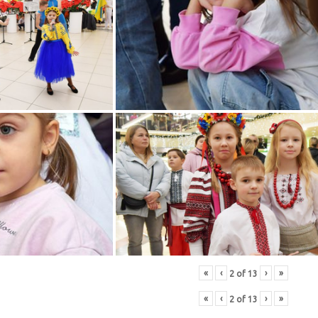
«
‹
›
»
2
of
13
«
‹
›
»
2
of
13