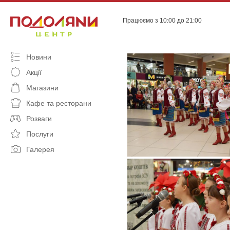
Skip
to
Працюємо з 10:00 до 21:00
content
Новини
Акції
Магазини
Кафе та ресторани
Розваги
Послуги
Галерея