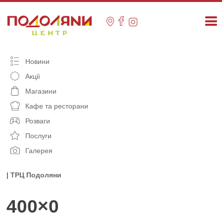
Skip
to
content
Новини
Акції
Магазини
Кафе та ресторани
Розваги
Послуги
Галерея
| ТРЦ Подоляни
400×0