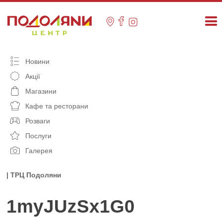
Skip
to
content
Новини
Акції
Магазини
Кафе та ресторани
Розваги
Послуги
Галерея
| ТРЦ Подоляни
1myJUzSx1G0