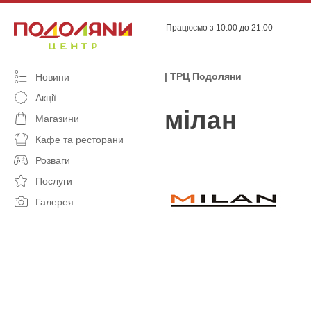
Skip
to
Працюємо з 10:00 до 21:00
content
| ТРЦ Подоляни
Новини
Акції
мілан
Магазини
Кафе та ресторани
Розваги
Послуги
Галерея