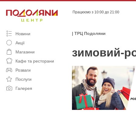
Skip
to
Працюємо з 10:00 до 21:00
content
| ТРЦ Подоляни
Новини
Акції
зимовий-ро
Магазини
Кафе та ресторани
Розваги
Послуги
Галерея