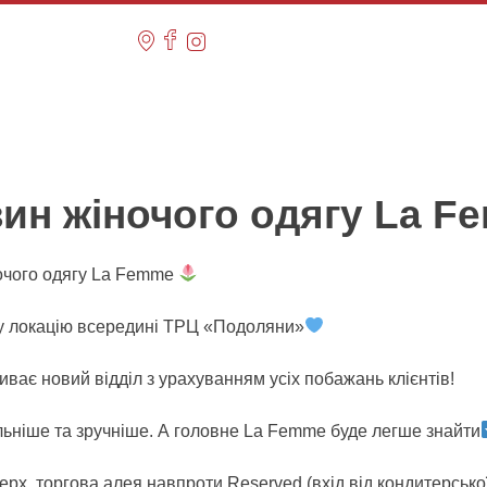
зин жіночого одягу La F
ночого одягу La Femme
у локацію всередині ТРЦ «Подоляни»
ває новий відділ з урахуванням усіх побажань клієнтів!
льніше та зручніше. А головне La Femme буде легше знайти
рх, торгова алея навпроти Reserved (вхід від кондитерсько