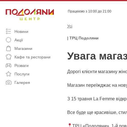
Skip
to
Працюємо з 10:00 до 21:00
content
Усі
Новини
| ТРЦ Подоляни
Акції
Магазини
Увага мага
Кафе та ресторани
Розваги
Дорогі клієнти магазину жі
Послуги
Галерея
Магазин переїжджає на нов
З 15 травня La Femme відкри
Все буде ще красивіше, сти
ТРЦ «Подоляни», 1-й пове