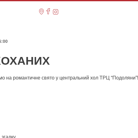
6:00
КОХАНИХ
мо на романтичне свято у центральний хол ТРЦ “Подоляни”
 згадку