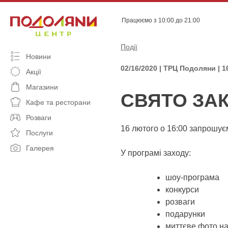
Skip
to
Працюємо з 10:00 до 21:00
content
Події
Новини
02/16/2020 | ТРЦ Подоляни | 1
Акції
Магазини
СВЯТО ЗА
Кафе та ресторани
Розваги
16 лютого о 16:00 запрошує
Послуги
Галерея
У програмі заходу:
шоу-програма
конкурси
розваги
подарунки
миттєве фото на